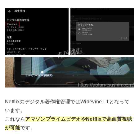
Netflixのデジタル著作権管理ではWidevine L1となって
います。
これなら
アマゾンプライムビデオやNetflixで高画質視聴
が可能
です。