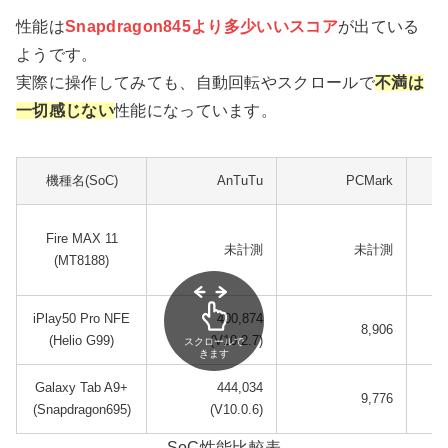
性能は
Snapdragon845より多少いいスコア
が出ている
ようです。
実際に操作してみても、自動回転やスクロールで
不満は
一切感じない
性能になっています。
機種名(SoC)
AnTuTu
PCMark
Fire MAX 11
未計測
未計測
(MT8188)
iPlay50 Pro NFE
400,874
8,906
(Helio G99)
(V10.2.7)
スクロールで
きます
Galaxy Tab A9+
444,034
9,776
(Snapdragon695)
(V10.0.6)
SoC性能比較表