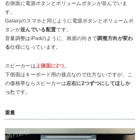
右側面に電源ボタンとボリュームボタンが並んでいま
す。
Galaxyのスマホと同じように電源ボタンとボリュームボ
タンが
並んでいる配置
です。
音量調整はiPadのように、画面の向きで
調整方向が変わ
る
仕様になっています。
スピーカーは
上側面に
2つ
。
下側面はキーボード用の接点なので仕方ないですが、こ
の価格帯ならスピーカーは
左右に2つずつにしてほしか
った
です。
重量