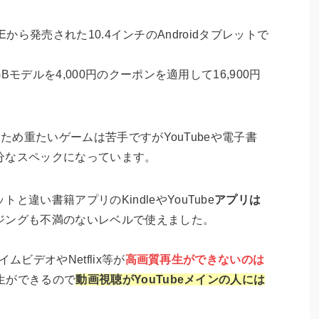
CUBEから発売された10.4インチのAndroidタブレットで
GBモデルを4,000円のクーポンを適用して16,900円
ため重たいゲームは苦手ですがYouTubeや電子書
分なスペックになっています。
違い書籍アプリのKindleやYouTube
アプリは
ジングも不満のないレベルで使えました。
イムビデオやNetflix等が
高画質再生ができないのは
再生ができるので
動画視聴がYouTubeメインの人には