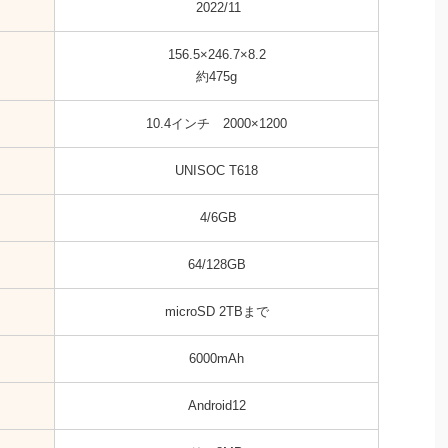
2022/11
156.5×246.7×8.2
約475g
10.4インチ 2000×1200
UNISOC T618
4/6GB
64/128GB
microSD 2TBまで
6000mAh
Android12