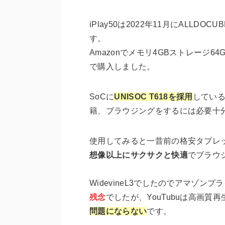
iPlay50は2022年11月にALLDO
す。
Amazonでメモリ4GBストレージ64
で購入しました。
SoCに
UNISOC T618を採用
している
籍、ブラウジングをするには必要十
使用してみると一昔前の格安タブレットと
想像以上にサクサクと快適
でブラウ
WidevineL3でしたのでアマゾンプラ
残念
でしたが、YouTubuは高画質
問題にならない
です。