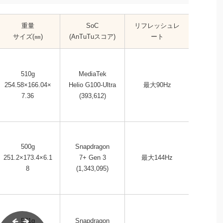
重量
SoC
リフレッシュレ
セール
サイズ(㎜)
(AnTuTuスコア)
ート
価
510g
MediaTek
21,
254.58×166.04×
Helio G100-Ultra
最大90Hz
→19,
7.36
(393,612)
500g
Snapdragon
54,
251.2×173.4×6.1
7+ Gen 3
最大144Hz
→49,
8
(1,343,095)
571g
Snapdragon