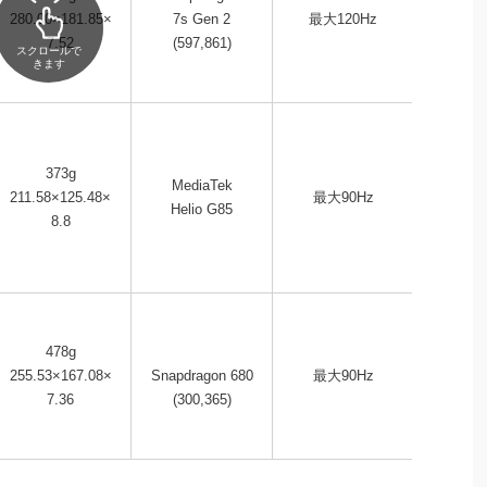
54,
280.00×181.85×
7s Gen 2
最大120Hz
→49,
7.52
(597,861)
スクロールで
きます
373g
MediaTek
16,
211.58×125.48×
最大90Hz
Helio G85
→11,
8.8
478g
21,
255.53×167.08×
Snapdragon 680
最大90Hz
→18,
7.36
(300,365)