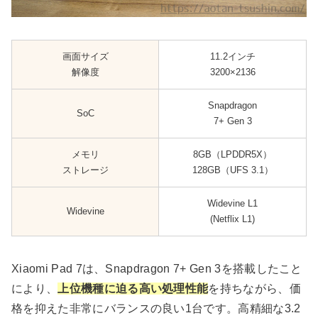
画面サイズ
11.2インチ
解像度
3200×2136
Snapdragon
SoC
7+ Gen 3
メモリ
8GB（LPDDR5X）
ストレージ
128GB（UFS 3.1）
Widevine L1
Widevine
(Netflix L1)
Xiaomi Pad 7は、Snapdragon 7+ Gen 3を搭載したこと
により、
上位機種に迫る高い処理性能
を持ちながら、価
格を抑えた非常にバランスの良い1台です。高精細な3.2