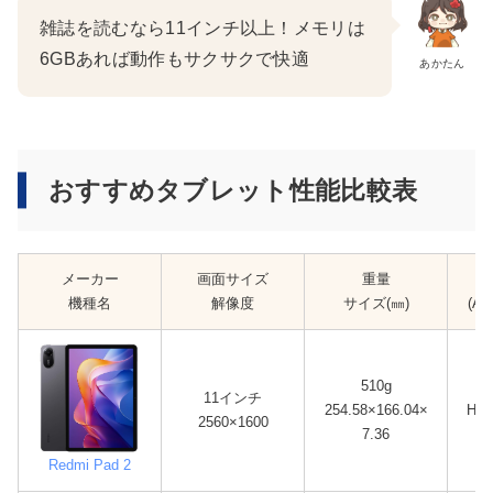
雑誌を読むなら11インチ以上！メモリは
6GBあれば動作もサクサクで快適
あかたん
おすすめタブレット性能比較表
メーカー
画面サイズ
重量
機種名
解像度
サイズ(㎜)
(A
510g
11インチ
254.58×166.04×
Heli
2560×1600
7.36
Redmi Pad 2