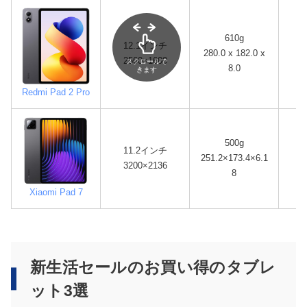
610g
12.1インチ
S
280.0 x 182.0 x
2560×1600
スクロールで
8.0
きます
Redmi Pad 2 Pro
500g
S
11.2インチ
251.2×173.4×6.1
3200×2136
8
(
Xiaomi Pad 7
新生活セールのお買い得のタブレ
ット3選