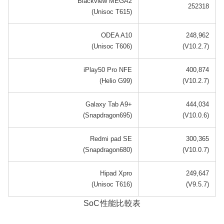
Blackview MEGA2
252318
(Unisoc T615)
ODEA A10
248,962
(Unisoc T606)
(V10.2.7)
iPlay50 Pro NFE
400,874
(Helio G99)
(V10.2.7)
Galaxy Tab A9+
444,034
(Snapdragon695)
(V10.0.6)
Redmi pad SE
300,365
(Snapdragon680)
(V10.0.7)
Hipad Xpro
249,647
(‎Unisoc T616)
(V9.5.7)
SoC性能比較表